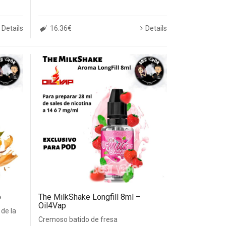
Details
16.36€
Details
p
The MilkShake Longfill 8ml –
Oil4Vap
 de la
Cremoso batido de fresa