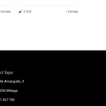
Details
5.35€
Details
st Vapor
lle Amarguillo, 3
006 Málaga
1 457 740