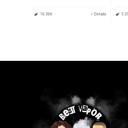
16.36€
Details
5.3