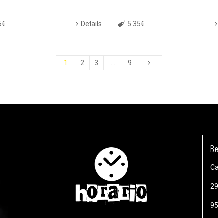
5€
Details
5.35€
1
2
3
…
9
Be
Ca
29
95