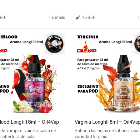
36€
Details
16.36€
lood Longfill 8ml – Oil4Vap
Virginia Longfill 8ml – Oil4Va
de vampiro: vainilla, salsa de
Sabor a las hojas de tabaco rubio
 cobertura de cola
variedad Virginia.