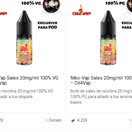
Vap Sales 20mg/ml 100% VG
Niko-Vap Sales 20mg/ml 10
Vap
– Oil4Vap
e nicotina 20 mg/ml 100% VG
Bote de sales de nicotina 20 mg/
adir a tus eliquids
100% PG para añadir a tus aroma
bases
2€
Details
4.22€