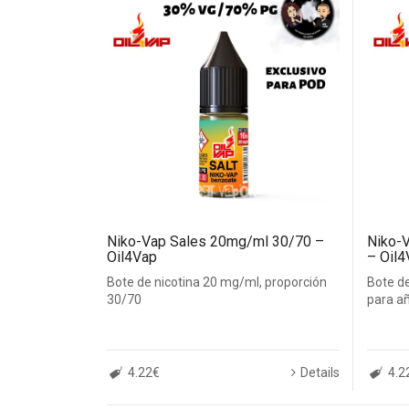
Niko-Vap Sales 20mg/ml 30/70 –
Niko-
Oil4Vap
– Oil4
Bote de nicotina 20 mg/ml, proporción
Bote d
30/70
para añ
4.22€
Details
4.2