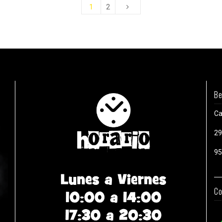
1
2
Be
Ca
29
95
Co