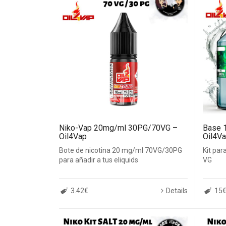
Niko-Vap 20mg/ml 30PG/70VG –
Base 1
Oil4Vap
Oil4V
Bote de nicotina 20 mg/ml 70VG/30PG
Kit par
para añadir a tus eliquids
VG
3.42€
Details
15