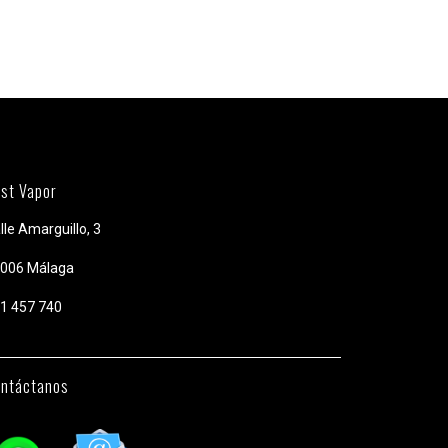
st Vapor
lle Amarguillo, 3
006 Málaga
1 457 740
ntáctanos