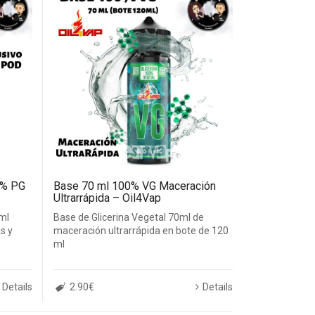
0% PG
Base 70 ml 100% VG Maceración
Ultrarrápida – Oil4Vap
ml
Base de Glicerina Vegetal 70ml de
s y
maceración ultrarrápida en bote de 120
ml
Details
2.90€
Details