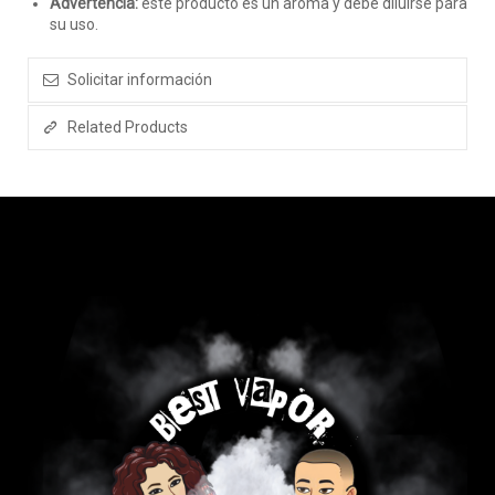
Advertencia:
este producto es un aroma y debe diluirse para
su uso.
Solicitar información
Related Products