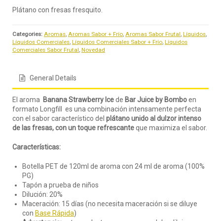
Plátano con fresas fresquito.
Categories:
Aromas
,
Aromas Sabor + Frío
,
Aromas Sabor Frutal
,
Líquidos
,
Líquidos Comerciales
,
Líquidos Comerciales Sabor + Frío
,
Líquidos
Comerciales Sabor Frutal
,
Novedad
General Details
El aroma
Banana Strawberry Ice
de
Bar Juice by Bombo
en
formato Longfill es una combinación intensamente perfecta
con el sabor característico del
plátano unido al dulzor intenso
de las fresas, con un toque refrescante
que maximiza el sabor.
Características:
Botella PET de 120ml de aroma con 24 ml de aroma (100%
PG)
Tapón a prueba de niños
Dilución: 20%
Maceración: 15 días (no necesita maceración si se diluye
con
Base Rápida
)