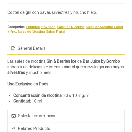
Cóctel de gin con bayas silvestres y mucho hielo.
Categories:
Líquidos
,
Novedad
,
Sales de Nicotina
,
Sales de Nicotina Sabor
+ Frío
,
Sales de Nicotina Sabor Frutal
General Details
Las sales de nicotina
Gin & Berries
Ice
de
Bar Juice by Bombo
saben a un delicioso e intenso
cóctel que mezcla gin con bayas
silvestres
y mucho hielo.
Uso Exclusivo en Pods.
Concentración de nicotina:
20 ó 10 mg/ml
Cantidad
: 10 ml
Solicitar información
Related Products