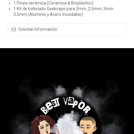
1 Pinza cerámica (Ceramica & Bioplástico)
1 Kit de bobinado Geekvape para 2mm, 2,5mm, 3mm
3,5mm (Aluminio y Acero Inoxidable)
Solicitar información