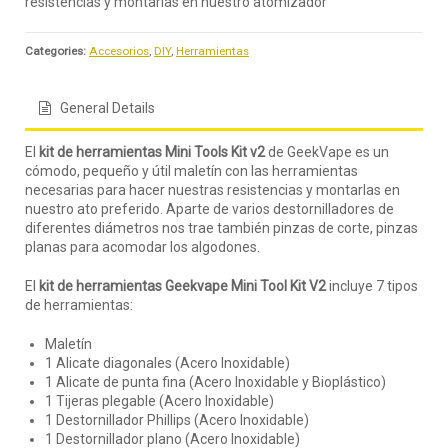
resistencias y montarlas en nuestro atomizador
Categories:
Accesorios
,
DIY
,
Herramientas
General Details
El
kit de herramientas Mini Tools Kit v2
de GeekVape es un
cómodo, pequeño y útil maletín con las herramientas
necesarias para hacer nuestras resistencias y montarlas en
nuestro ato preferido. Aparte de varios destornilladores de
diferentes diámetros nos trae también pinzas de corte, pinzas
planas para acomodar los algodones.
El
kit de herramientas Geekvape Mini Tool Kit V2
incluye 7 tipos
de herramientas:
Maletín
1 Alicate diagonales (Acero Inoxidable)
1 Alicate de punta fina (Acero Inoxidable y Bioplástico)
1 Tijeras plegable (Acero Inoxidable)
1 Destornillador Phillips (Acero Inoxidable)
1 Destornillador plano (Acero Inoxidable)