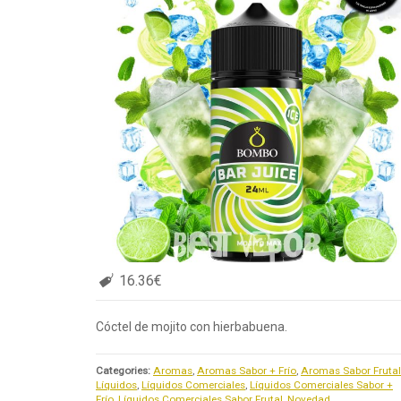
16.36€
Cóctel de mojito con hierbabuena.
Categories:
Aromas
,
Aromas Sabor + Frío
,
Aromas Sabor Frutal
Líquidos
,
Líquidos Comerciales
,
Líquidos Comerciales Sabor +
Frío
,
Líquidos Comerciales Sabor Frutal
,
Novedad