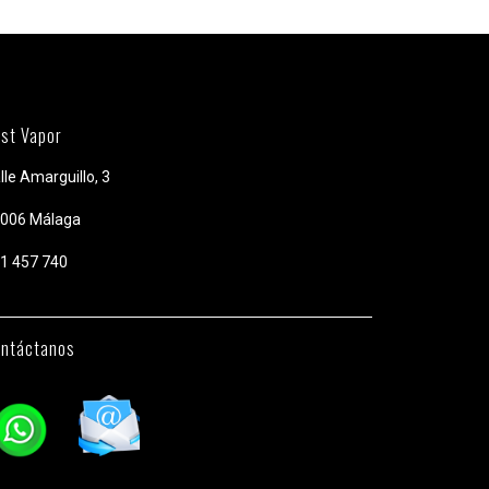
st Vapor
lle Amarguillo, 3
006 Málaga
1 457 740
ntáctanos