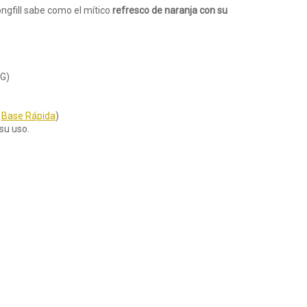
ngfill sabe como el mítico
refresco de naranja con su
PG)
n
Base Rápida
)
su uso.