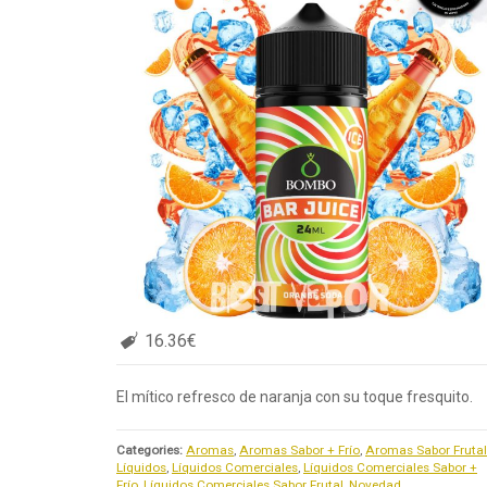
16.36€
El mítico refresco de naranja con su toque fresquito.
Categories:
Aromas
,
Aromas Sabor + Frío
,
Aromas Sabor Frutal
Líquidos
,
Líquidos Comerciales
,
Líquidos Comerciales Sabor +
Frío
,
Líquidos Comerciales Sabor Frutal
,
Novedad