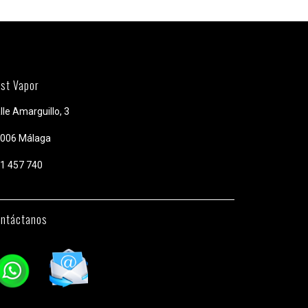
st Vapor
lle Amarguillo, 3
006 Málaga
1 457 740
ntáctanos