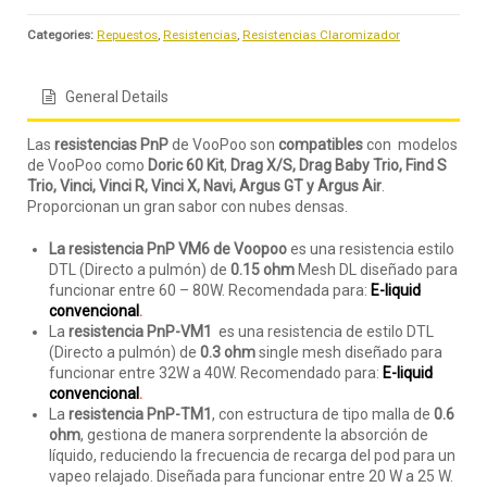
Categories:
Repuestos
,
Resistencias
,
Resistencias Claromizador
General Details
Las
resistencias PnP
de VooPoo son
compatibles
con modelos
de VooPoo como
Doric 60 Kit
,
Drag X/S, Drag Baby Trio, Find S
Trio, Vinci, Vinci R, Vinci X, Navi, Argus GT y Argus Air
.
Proporcionan un gran sabor con nubes densas.
La resistencia PnP VM6
de Voopoo
es una resistencia estilo
DTL (Directo a pulmón) de
0.15 ohm
Mesh DL diseñado para
funcionar entre 60 – 80W. Recomendada para:
E-liquid
convencional
.
La
resistencia PnP-VM1
es una resistencia de estilo DTL
(Directo a pulmón) de
0.3 ohm
single mesh diseñado para
funcionar entre 32W a 40W. Recomendado para:
E-liquid
convencional
.
La
resistencia PnP-TM1
, con estructura de tipo malla de
0.6
ohm
, gestiona de manera sorprendente la absorción de
líquido, reduciendo la frecuencia de recarga del pod para un
vapeo relajado. Diseñada para funcionar entre 20 W a 25 W.