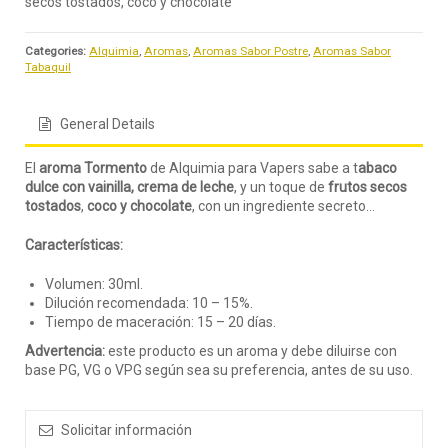
secos tostados, coco y chocolate
Categories:
Alquimia
,
Aromas
,
Aromas Sabor Postre
,
Aromas Sabor
Tabaquil
General Details
El
aroma Tormento
de Alquimia para Vapers sabe a t
abaco
dulce con vainilla, crema de leche
, y un toque de
frutos secos
tostados
,
coco y chocolate
, con un ingrediente secreto…
Características:
Volumen: 30ml.
Dilución recomendada: 10 – 15%.
Tiempo de maceración: 15 – 20 días.
Advertencia:
este producto es un aroma y debe diluirse con
base PG, VG o VPG según sea su preferencia, antes de su uso.
Solicitar información