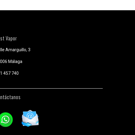
st Vapor
lle Amarguillo, 3
006 Málaga
1 457 740
ntáctanos