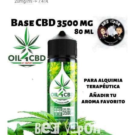
20mg/ml -> 7.41€