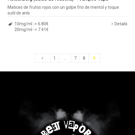
Matices de frutos rojos con un golpe frío de mentol y toque
sutil de anís
10mg/ml -> 6.80€
Details
20mg/ml -> 7.41€
1
…
7
8
9