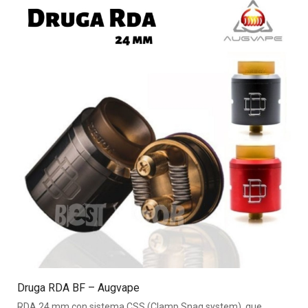
Druga RDA BF – Augvape
RDA 24 mm con sistema CSS (Clamp Snag system), que