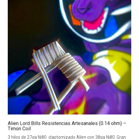
Alien Lord Bills Resistencias Artesanales (0.14 ohm) –
Timon Coil
3 hilos de 27ga Ni80 claptomizado Alíen con 38ga Ni80. Gran